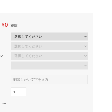
¥0
格
（税別）
ン
字
:
---