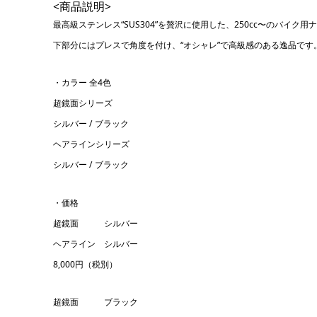
<商品説明>
最高級ステンレス“SUS304”を贅沢に使用した、250cc〜のバイク
下部分にはプレスで角度を付け、“オシャレ”で高級感のある逸品です
・カラー 全4色
超鏡面シリーズ
シルバー / ブラック
ヘアラインシリーズ
シルバー / ブラック
・価格
超鏡面 シルバー
ヘアライン シルバー
8,000円（税別）
超鏡面 ブラック