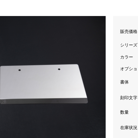
販売価
シリーズ
カラー
オプショ
書体
刻印文
数量
在庫状況 