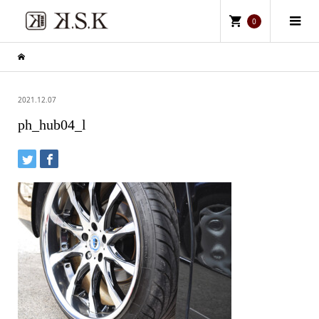
0
2021.12.07
ph_hub04_l